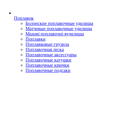
Поплавок
Болонские поплавочные удилища
Матчевые поплавочные удилища
Махові поплавочні вудилища
Поплавки
Поплавковые грузила
Поплавочная леска
Поплавочные аксессуары
Поплавочные катушки
Поплавочные крючки
Поплавочные подсаки