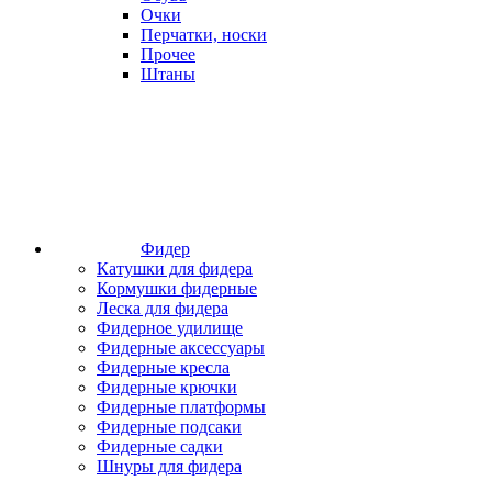
Очки
Перчатки, носки
Прочее
Штаны
Фидер
Катушки для фидера
Кормушки фидерные
Леска для фидера
Фидерное удилище
Фидерные аксессуары
Фидерные кресла
Фидерные крючки
Фидерные платформы
Фидерные подсаки
Фидерные садки
Шнуры для фидера