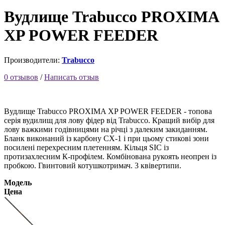
Вудлище Trabucco PROXIMA
XP POWER FEEDER
Производители:
Trabucco
0 отзывов
/
Написать отзыв
Вудлище Trabucco PROXIMA XP POWER FEEDER - топова
серія вудилищ для лову фідер від Trabucco.
Кращий вибір для
лову важкими годівницями на річці з далеким закиданням.
Бланк виконаний із карбону СХ-1 і при цьому стикові зони
посилені перехресним плетенням.
Кільця SIC із
протизахлесним К-профілем.
Комбінована рукоять неопрен із
пробкою.
Гвинтовий котушкотримач.
3 квівертипи.
Модель
Цена