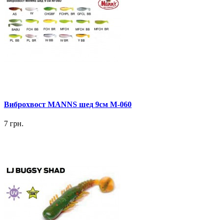
Виброхвост MANNS шед 9см М-060
7 грн.