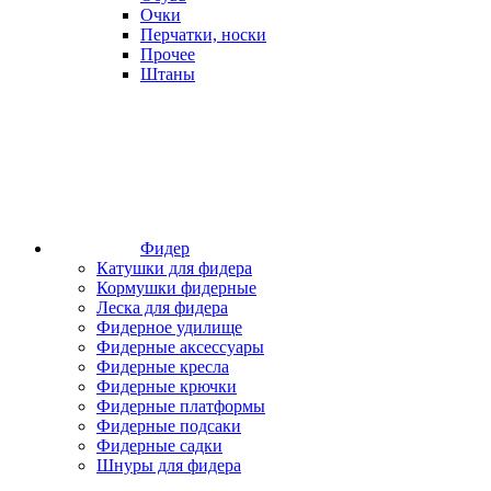
Очки
Перчатки, носки
Прочее
Штаны
Фидер
Катушки для фидера
Кормушки фидерные
Леска для фидера
Фидерное удилище
Фидерные аксессуары
Фидерные кресла
Фидерные крючки
Фидерные платформы
Фидерные подсаки
Фидерные садки
Шнуры для фидера