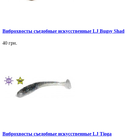
Виброхвосты съедобные искусственные LJ Bugsy Shad
40 грн.
Виброхвосты съедобные искусственные LJ Tioga