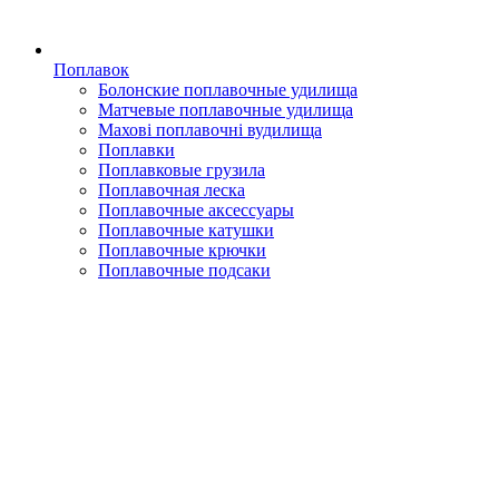
Поплавок
Болонские поплавочные удилища
Матчевые поплавочные удилища
Махові поплавочні вудилища
Поплавки
Поплавковые грузила
Поплавочная леска
Поплавочные аксессуары
Поплавочные катушки
Поплавочные крючки
Поплавочные подсаки