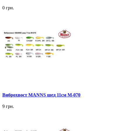
0 грн.
Виброхвост MANNS шед 11см М-070
9 грн.