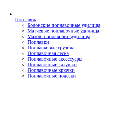
Поплавок
Болонские поплавочные удилища
Матчевые поплавочные удилища
Махові поплавочні вудилища
Поплавки
Поплавковые грузила
Поплавочная леска
Поплавочные аксессуары
Поплавочные катушки
Поплавочные крючки
Поплавочные подсаки