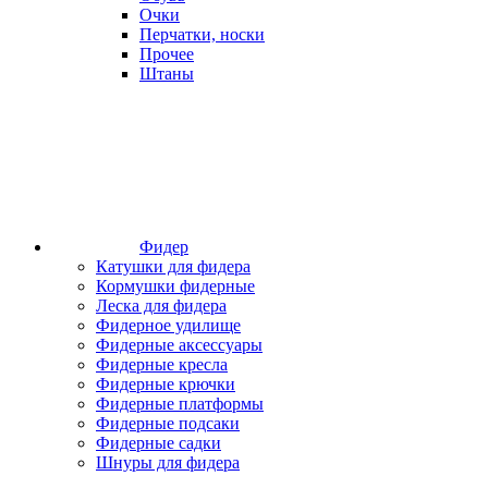
Очки
Перчатки, носки
Прочее
Штаны
Фидер
Катушки для фидера
Кормушки фидерные
Леска для фидера
Фидерное удилище
Фидерные аксессуары
Фидерные кресла
Фидерные крючки
Фидерные платформы
Фидерные подсаки
Фидерные садки
Шнуры для фидера