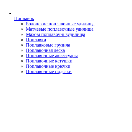
Поплавок
Болонские поплавочные удилища
Матчевые поплавочные удилища
Махові поплавочні вудилища
Поплавки
Поплавковые грузила
Поплавочная леска
Поплавочные аксессуары
Поплавочные катушки
Поплавочные крючки
Поплавочные подсаки