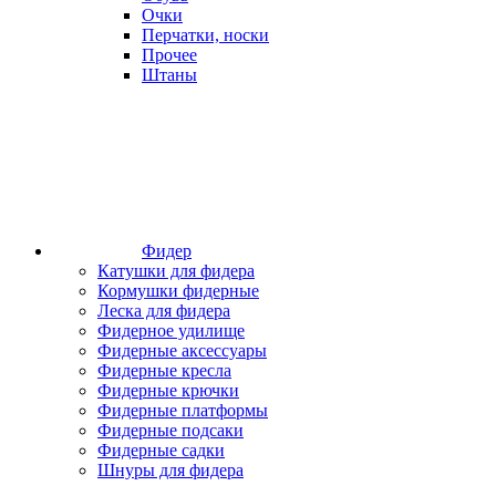
Очки
Перчатки, носки
Прочее
Штаны
Фидер
Катушки для фидера
Кормушки фидерные
Леска для фидера
Фидерное удилище
Фидерные аксессуары
Фидерные кресла
Фидерные крючки
Фидерные платформы
Фидерные подсаки
Фидерные садки
Шнуры для фидера