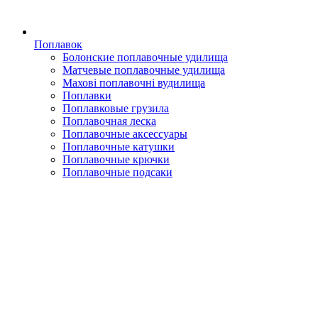
Поплавок
Болонские поплавочные удилища
Матчевые поплавочные удилища
Махові поплавочні вудилища
Поплавки
Поплавковые грузила
Поплавочная леска
Поплавочные аксессуары
Поплавочные катушки
Поплавочные крючки
Поплавочные подсаки