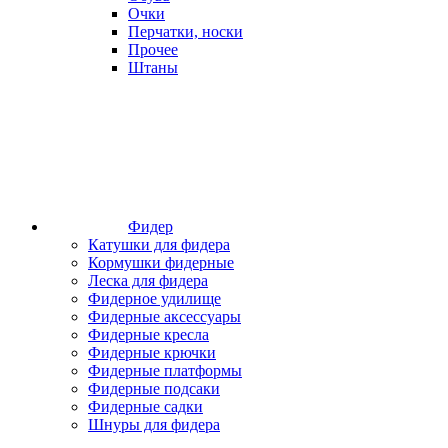
Очки
Перчатки, носки
Прочее
Штаны
Фидер
Катушки для фидера
Кормушки фидерные
Леска для фидера
Фидерное удилище
Фидерные аксессуары
Фидерные кресла
Фидерные крючки
Фидерные платформы
Фидерные подсаки
Фидерные садки
Шнуры для фидера