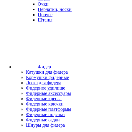
Очки
Перчатки, носки
Прочее
Штаны
Фидер
Катушки для фидера
Кормушки фидерные
Леска для фидера
Фидерное удилище
Фидерные аксессуары
Фидерные кресла
Фидерные крючки
Фидерные платформы
Фидерные подсаки
Фидерные садки
Шнуры для фидера