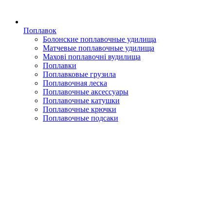
Поплавок
Болонские поплавочные удилища
Матчевые поплавочные удилища
Махові поплавочні вудилища
Поплавки
Поплавковые грузила
Поплавочная леска
Поплавочные аксессуары
Поплавочные катушки
Поплавочные крючки
Поплавочные подсаки