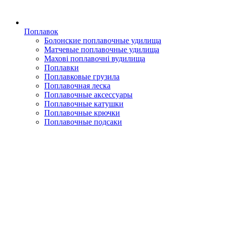
Поплавок
Болонские поплавочные удилища
Матчевые поплавочные удилища
Махові поплавочні вудилища
Поплавки
Поплавковые грузила
Поплавочная леска
Поплавочные аксессуары
Поплавочные катушки
Поплавочные крючки
Поплавочные подсаки