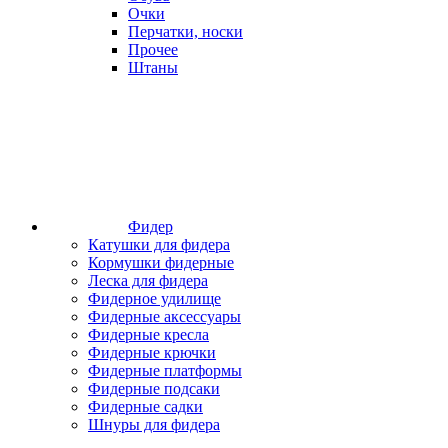
Очки
Перчатки, носки
Прочее
Штаны
Фидер
Катушки для фидера
Кормушки фидерные
Леска для фидера
Фидерное удилище
Фидерные аксессуары
Фидерные кресла
Фидерные крючки
Фидерные платформы
Фидерные подсаки
Фидерные садки
Шнуры для фидера