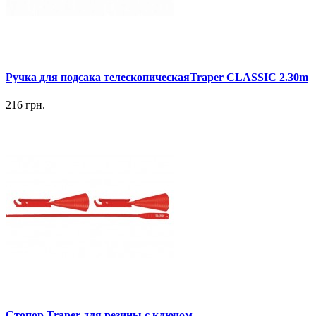
Ручка для подсака телескопическаяTraper CLASSIC 2.30m
216 грн.
Стопор Traper для резины с ключом