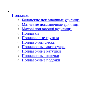
Поплавок
Болонские поплавочные удилища
Матчевые поплавочные удилища
Махові поплавочні вудилища
Поплавки
Поплавковые грузила
Поплавочная леска
Поплавочные аксессуары
Поплавочные катушки
Поплавочные крючки
Поплавочные подсаки