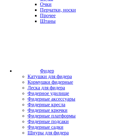
Очки
Перчатки, носки
Прочее
Штаны
Фидер
Катушки для фидера
Кормушки фидерные
Леска для фидера
Фидерное удилище
Фидерные аксессуары
Фидерные кресла
Фидерные крючки
Фидерные платформы
Фидерные подсаки
Фидерные садки
Шнуры для фидера