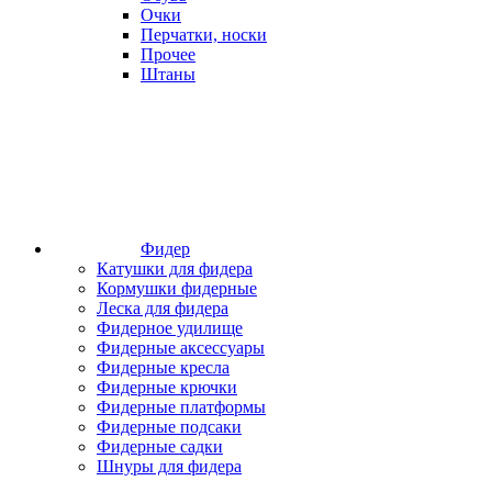
Очки
Перчатки, носки
Прочее
Штаны
Фидер
Катушки для фидера
Кормушки фидерные
Леска для фидера
Фидерное удилище
Фидерные аксессуары
Фидерные кресла
Фидерные крючки
Фидерные платформы
Фидерные подсаки
Фидерные садки
Шнуры для фидера