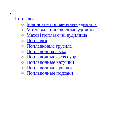
Поплавок
Болонские поплавочные удилища
Матчевые поплавочные удилища
Махові поплавочні вудилища
Поплавки
Поплавковые грузила
Поплавочная леска
Поплавочные аксессуары
Поплавочные катушки
Поплавочные крючки
Поплавочные подсаки