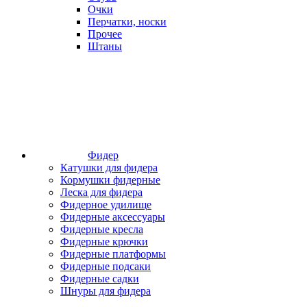
Очки
Перчатки, носки
Прочее
Штаны
Фидер
Катушки для фидера
Кормушки фидерные
Леска для фидера
Фидерное удилище
Фидерные аксессуары
Фидерные кресла
Фидерные крючки
Фидерные платформы
Фидерные подсаки
Фидерные садки
Шнуры для фидера