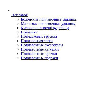
Поплавок
Болонские поплавочные удилища
Матчевые поплавочные удилища
Махові поплавочні вудилища
Поплавки
Поплавковые грузила
Поплавочная леска
Поплавочные аксессуары
Поплавочные катушки
Поплавочные крючки
Поплавочные подсаки