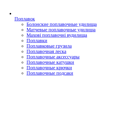
Поплавок
Болонские поплавочные удилища
Матчевые поплавочные удилища
Махові поплавочні вудилища
Поплавки
Поплавковые грузила
Поплавочная леска
Поплавочные аксессуары
Поплавочные катушки
Поплавочные крючки
Поплавочные подсаки