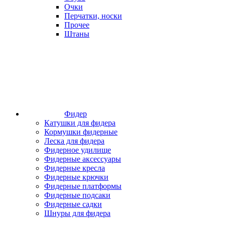
Очки
Перчатки, носки
Прочее
Штаны
Фидер
Катушки для фидера
Кормушки фидерные
Леска для фидера
Фидерное удилище
Фидерные аксессуары
Фидерные кресла
Фидерные крючки
Фидерные платформы
Фидерные подсаки
Фидерные садки
Шнуры для фидера