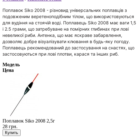
Поплавок Siko 2008 - різновид універсальних поплавців з
подовженим веретеноподібним тілом, що використовуються
для вудіння на стоячій воді. Поплавець Siko 2008 має ваги 1,5
і 2.5 грами, що затребуване на помірних глибинах при лові
невеликої риби. Антенка, що має яскраве забарвлення,
дозволяє добре візуалізувати клювання в будь-яку погоду.
Поплавець рекомендований до застосування на снастях, що
застосовуються при лові плотви, карася та інших риб.
Модель
Цена
Поплавок Siko 2008 2,5г
28 грн.
Купить