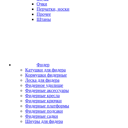
Очки
Перчатки, носки
Прочее
Штаны
Фидер
Катушки для фидера
Кормушки фидерные
Леска для фидера
Фидерное удилище
Фидерные аксессуары
Фидерные кресла
Фидерные крючки
Фидерные платформы
Фидерные подсаки
Фидерные садки
Шнуры для фидера