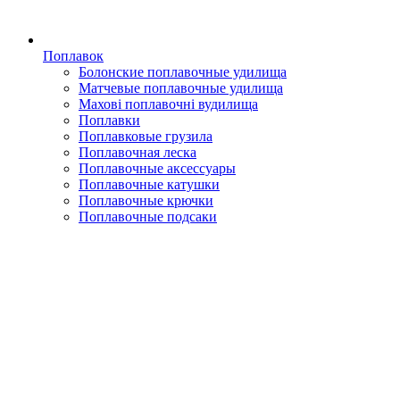
Поплавок
Болонские поплавочные удилища
Матчевые поплавочные удилища
Махові поплавочні вудилища
Поплавки
Поплавковые грузила
Поплавочная леска
Поплавочные аксессуары
Поплавочные катушки
Поплавочные крючки
Поплавочные подсаки