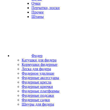
Очки
Перчатки, носки
Прочее
Штаны
Фидер
Катушки для фидера
Кормушки фидерные
Леска для фидера
Фидерное удилище
Фидерные аксессуары
Фидерные кресла
Фидерные крючки
Фидерные платформы
Фидерные подсаки
Фидерные садки
Шнуры для фидера