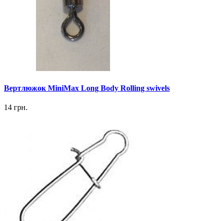
Вертлюжок MiniMax Long Body Rolling swivels
14 грн.