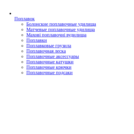
Поплавок
Болонские поплавочные удилища
Матчевые поплавочные удилища
Махові поплавочні вудилища
Поплавки
Поплавковые грузила
Поплавочная леска
Поплавочные аксессуары
Поплавочные катушки
Поплавочные крючки
Поплавочные подсаки