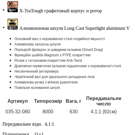
*
X-TraTough графитовый корпус и ротор
*
Алюминиевая шпуля Long Cast Superlight aluminum V
Основний вал з нержавіючої сталі подвійної міцності
Алюмінієва запасна шпуля
Передній фрікціон зі швидким гальмом (Smart Drag)
Фрикційні шайби Magnum з PTFE покриттям
Ролик з титановим покриттям Anti-Twist
Довговічні герметичні кулькові підшипники з нержавіючої сталі
Нескінченний антиреверс
Черв'ячний вал для ідеального укладання ліскі
Алюмінієва ручка з м'якою рукояткою
Повільне коливання шпулі
Передавальне
Артикул
Типорозмір
Вага, г
число
035-32-080
8000
630
4.1:1 (92см)
Передавальне відн. 4,1:1
Підшипники 11+1