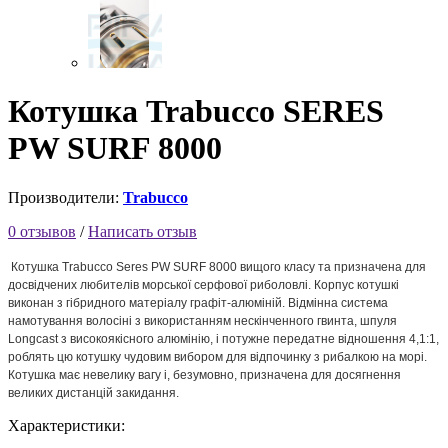
Котушка Trabucco SERES
PW SURF 8000
Производители:
Trabucco
0 отзывов
/
Написать отзыв
Котушка Trabucco Seres PW SURF 8000 вищого класу та призначена для
досвідчених любителів морської серфової риболовлі. Корпус котушкі
виконан з гібридного матеріалу графіт-алюміній. Відмінна система
намотування волосіні з використанням нескінченного гвинта, шпуля
Longcast з високоякісного алюмінію, і потужне передатне відношення 4,1:1,
роблять цю котушку чудовим вибором для відпочинку з рибалкою на морі.
Котушка має невелику вагу і, безумовно, призначена для досягнення
великих дистанцій закидання.
Характеристики: