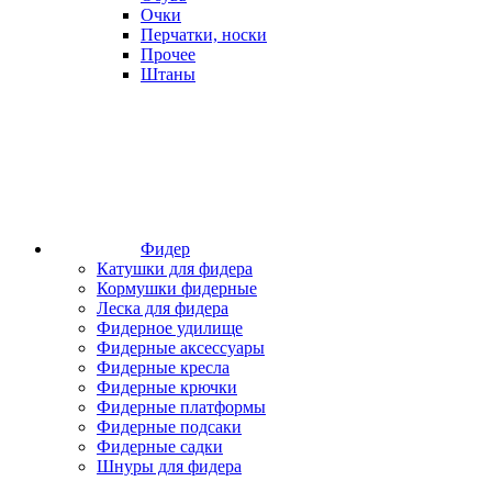
Очки
Перчатки, носки
Прочее
Штаны
Фидер
Катушки для фидера
Кормушки фидерные
Леска для фидера
Фидерное удилище
Фидерные аксессуары
Фидерные кресла
Фидерные крючки
Фидерные платформы
Фидерные подсаки
Фидерные садки
Шнуры для фидера