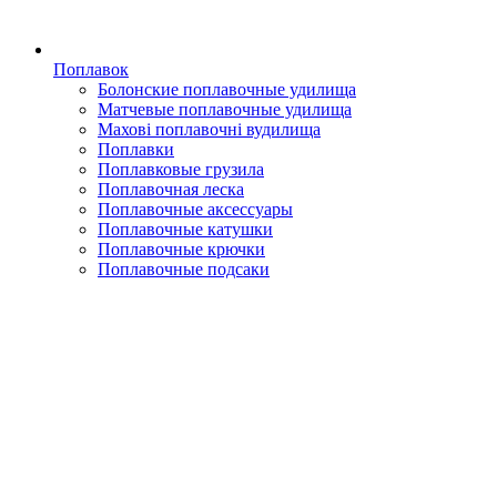
Поплавок
Болонские поплавочные удилища
Матчевые поплавочные удилища
Махові поплавочні вудилища
Поплавки
Поплавковые грузила
Поплавочная леска
Поплавочные аксессуары
Поплавочные катушки
Поплавочные крючки
Поплавочные подсаки