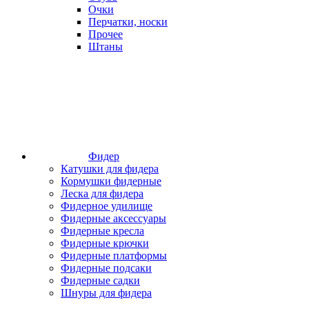
Очки
Перчатки, носки
Прочее
Штаны
Фидер
Катушки для фидера
Кормушки фидерные
Леска для фидера
Фидерное удилище
Фидерные аксессуары
Фидерные кресла
Фидерные крючки
Фидерные платформы
Фидерные подсаки
Фидерные садки
Шнуры для фидера