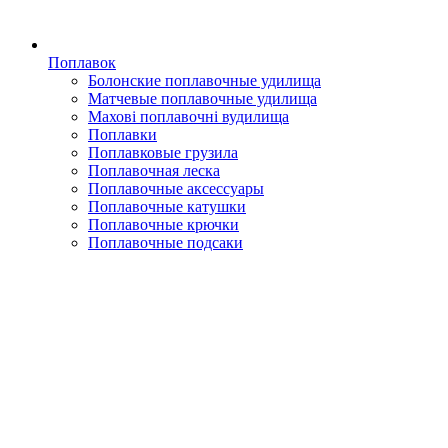
Поплавок
Болонские поплавочные удилища
Матчевые поплавочные удилища
Махові поплавочні вудилища
Поплавки
Поплавковые грузила
Поплавочная леска
Поплавочные аксессуары
Поплавочные катушки
Поплавочные крючки
Поплавочные подсаки