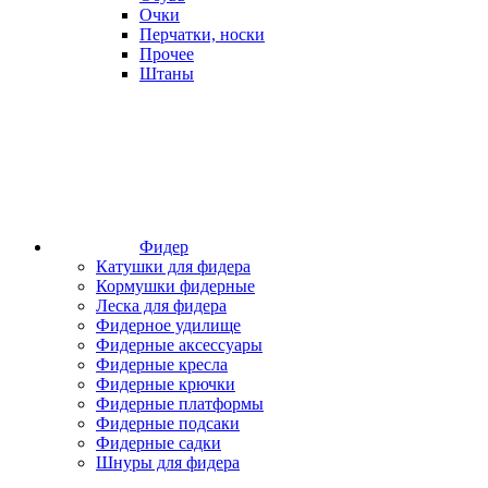
Очки
Перчатки, носки
Прочее
Штаны
Фидер
Катушки для фидера
Кормушки фидерные
Леска для фидера
Фидерное удилище
Фидерные аксессуары
Фидерные кресла
Фидерные крючки
Фидерные платформы
Фидерные подсаки
Фидерные садки
Шнуры для фидера